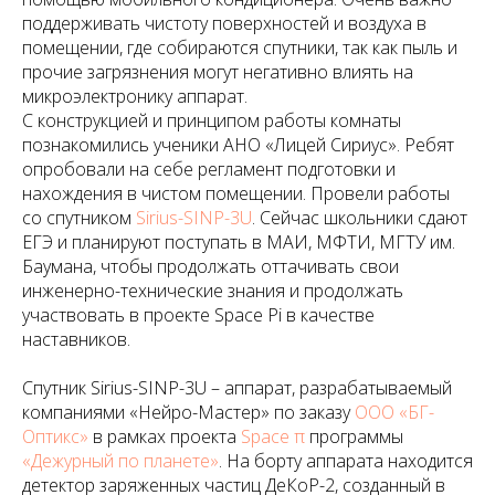
поддерживать чистоту поверхностей и воздуха в
помещении, где собираются спутники, так как пыль и
прочие загрязнения могут негативно влиять на
микроэлектронику аппарат.
С конструкцией и принципом работы комнаты
познакомились ученики АНО «Лицей Сириус». Ребят
опробовали на себе регламент подготовки и
нахождения в чистом помещении. Провели работы
со спутником
Sirius-SINP-3U
. Сейчас школьники сдают
ЕГЭ и планируют поступать в МАИ, МФТИ, МГТУ им.
Баумана, чтобы продолжать оттачивать свои
инженерно-технические знания и продолжать
участвовать в проекте Space Pi в качестве
наставников.
Спутник Sirius-SINP-3U – аппарат, разрабатываемый
компаниями «Нейро-Мастер» по заказу
ООО «БГ-
Оптикс»
в рамках проекта
Space π
программы
«Дежурный по планете»
. На борту аппарата находится
детектор заряженных частиц ДеКоР-2, созданный в